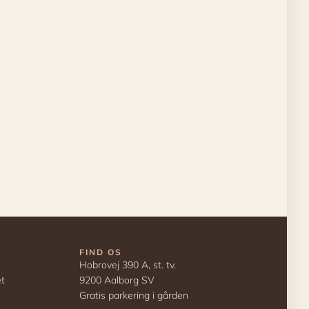
FIND OS
Hobrovej 390 A, st. tv.
et
9200 Aalborg SV
Gratis parkering i gården