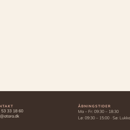
NTAKT
ÅBNINGSTIDER
 53 33 18 60
Ma – Fr: 09:30 – 18:30
o@atara.dk
Lø: 09:30 – 15:00 · Sø: Lukk