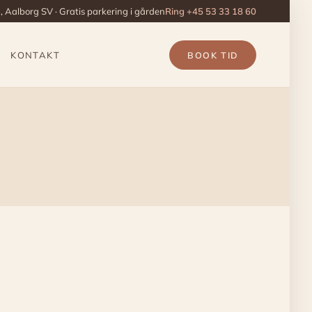
 Aalborg SV · Gratis parkering i gården
Ring +45 53 33 18 60
KONTAKT
BOOK TID