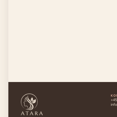
KO
+45
inf
ATARA