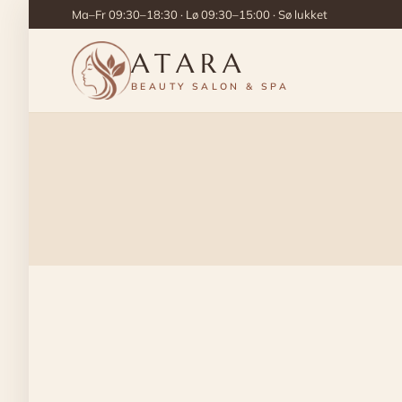
Ma–Fr 09:30–18:30 · Lø 09:30–15:00 · Sø lukket
ATARA
BEAUTY SALON & SPA